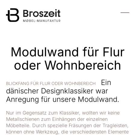
zum Hauptinhalt wechseln
Menü
Modulwand für Flur
oder Wohnbereich
Ein
BLICKFANG FÜR FLUR ODER WOHNBEREICH
dänischer Designklassiker war
Anregung für unsere Modulwand.
Nur im Gegensatz zum Klassiker, wollten wir keine
Metallschienen zum Einhängen der einzelnen
Möbelteile. Durch spezielle Fräsungen der Tragleisten,
können ohne Werkzeug, die verschiedensten Elemente